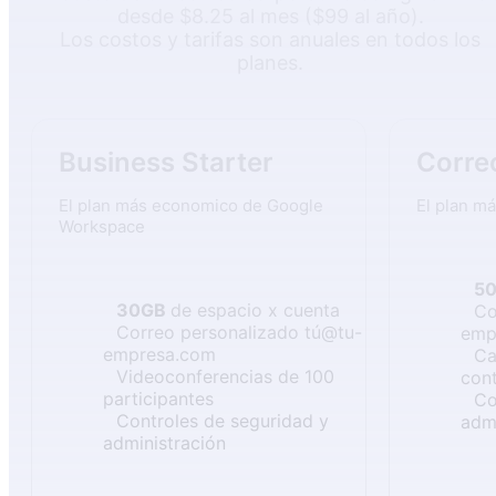
desde $8.25 al mes ($99 al año).
Los costos y tarifas son anuales en todos los
planes.
Business Starter
Corre
El plan más economico de Google
El plan m
Workspace
5
30GB
de espacio x cuenta
Co
Correo personalizado tú@tu-
emp
empresa.com
Ca
Videoconferencias de 100
cont
participantes
Co
Controles de seguridad y
adm
administración