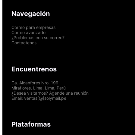
Navegación
Correo para empresas
Correo avanzado
¿Problemas con su correo?
Contactenos
Encuentrenos
Ca. Alcanfores Nro. 199
Miraflores, Lima, Lima, Perú
¿Desea visitarnos? Agende una reunión
Email: ventas[@]solymail.pe
Plataformas