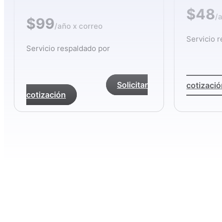
$48
/
$99
/año x correo
Servicio 
Servicio respaldado por
Solicitar
cotizaci
cotización