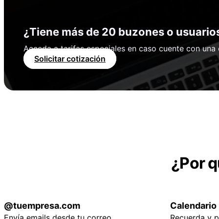
¿Tiene más de 20 buzones o usuario
Acceda a tarifas especiales en caso cuente con una
Solicitar cotización
¿Por q
@tuempresa.com
Calendario
Envía emails desde tu correo
Recuerda y p