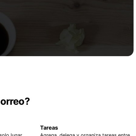
correo?
Tareas
olo lugar,
Agrega, delega y organiza tareas entre