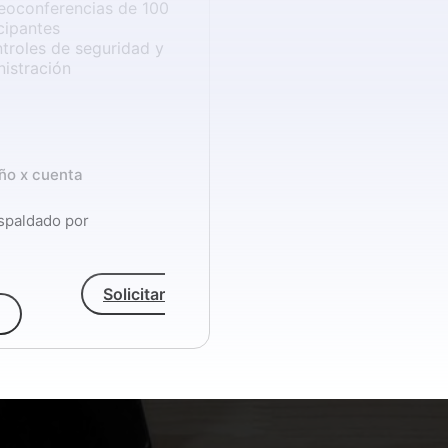
eoconferencias de 100
cipantes
troles de seguridad y
istración
ño x cuenta
espaldado por
Solicitar