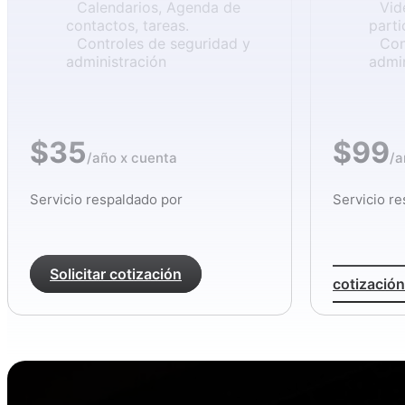
Calendarios, Agenda de
Vid
contactos, tareas.
parti
Controles de seguridad y
Con
administración
admin
$35
$99
/año x cuenta
/a
Servicio respaldado por
Servicio r
Solicitar cotización
cotización