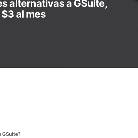
s alternativas a GSuite,
 $3 al mes
e GSuite?