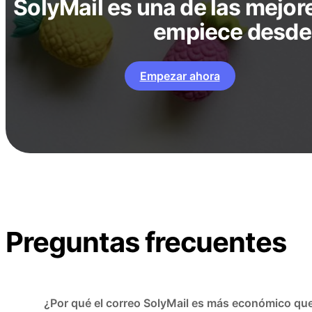
SolyMail es una de las mejore
empiece desde
Empezar ahora
Preguntas frecuentes
¿Por qué el correo SolyMail es más económico qu