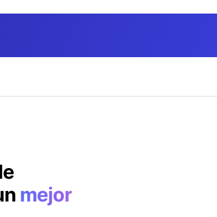
(01) 642-9371
le
 un
mejor