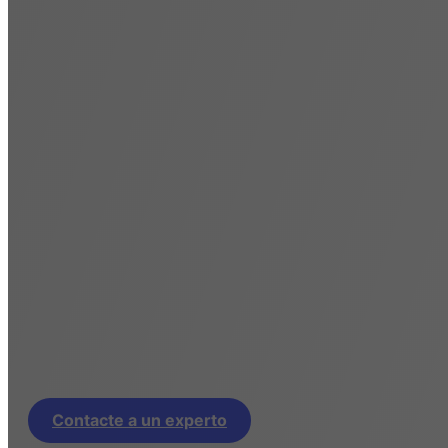
premium
El correo avanzado es la solución preferida por
empresas y organizaciones que buscan una
solución sólida y confiable en el correo. Diga adi
a todos los problemas o limitaciones con su corr
actual. El correo avanzado le ofrece todas las
herramientas necesarias para asegurar y mejora
la comunicación en su empresa.
Trabaje más inteligente, no más duro
Llámenos
Contacte a un experto
(01) 642-9371