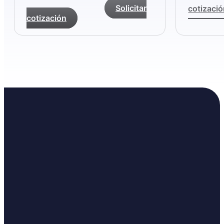
Solicitar
cotizaci
cotización
converse con un experto
Estamos listos para
ayudarle