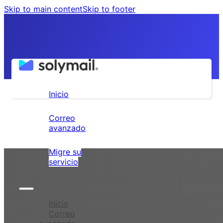
Skip to main content
Skip to footer
Lima - Perú
(01) 642-9371
Inicio
Correo
avanzado
Migre su
servicio
Inicio
Correo