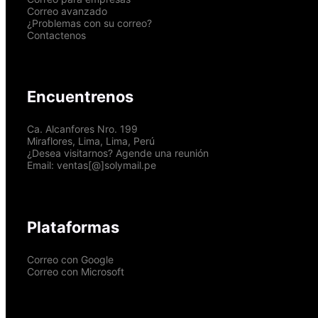
Correo avanzado
¿Problemas con su correo?
Contactenos
Encuentrenos
Ca. Alcanfores Nro. 199
Miraflores, Lima, Lima, Perú
¿Desea visitarnos? Agende una reunión
Email: ventas[@]solymail.pe
Plataformas
Correo con Google
Correo con Microsoft