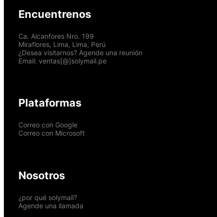
Encuentrenos
Ca. Alcanfores Nro. 199
Miraflores, Lima, Lima, Perú
¿Desea visitarnos? Agende una reunión
Email: ventas[@]solymail.pe
Plataformas
Correo con Google
Correo con Microsoft
Nosotros
¿por qué solymail?
Agende una llamada