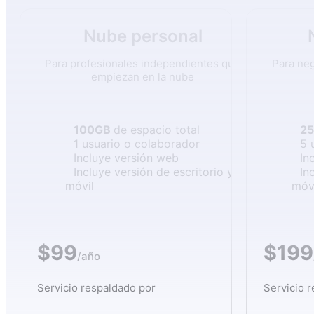
Nube personal
Para profesionales independientes que
Para ne
empiezan en la nube
100GB
de espacio total
2
1 usuario o colaborador
5 
Incluye versión web
In
Incluye versión de escritorio y
In
móvil
móv
$99
$199
/año
Servicio respaldado por
Servicio 