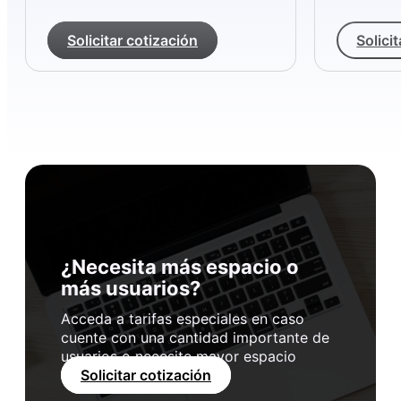
Solicitar cotización
Solici
¿Necesita más espacio o
más usuarios?
Acceda a tarifas especiales en caso
cuente con una cantidad importante de
usuarios o necesite mayor espacio
Solicitar cotización